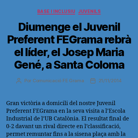
Categorías
BASE I INCLUSIU
JUVENILS
Diumenge el Juvenil
Preferent FEGrama rebrà
el líder, el Josep Maria
Gené, a Santa Coloma
Por
Comunicació FE Grama
21/11/2014
Autor
Fecha
de
de
la
la
entrada
entrada
Gran victòria a domicili del nostre Juvenil
Preferent FEGrama en la seva visita a l’Escola
Industrial de l’UB Catalònia. El resultat final de
0-2 davant un rival directe en l’classificació,
permet remuntar fins a la sisena plaça amb la