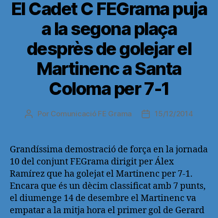
El Cadet C FEGrama puja
a la segona plaça
desprès de golejar el
Martinenc a Santa
Coloma per 7-1
Por
Comunicació FE Grama
15/12/2014
Autor
Fecha
de
de
la
la
entrada
entrada
Grandíssima demostració de força en la jornada
10 del conjunt FEGrama dirigit per Álex
Ramírez que ha golejat el Martinenc per 7-1.
Encara que és un dècim classificat amb 7 punts,
el diumenge 14 de desembre el Martinenc va
empatar a la mitja hora el primer gol de Gerard