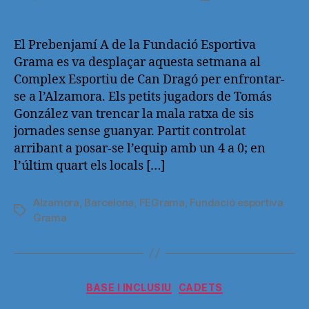
de
de
la
la
entrada
entrada
El Prebenjamí A de la Fundació Esportiva
Grama es va desplaçar aquesta setmana al
Complex Esportiu de Can Dragó per enfrontar-
se a l’Alzamora. Els petits jugadors de Tomás
González van trencar la mala ratxa de sis
jornades sense guanyar. Partit controlat
arribant a posar-se l’equip amb un 4 a 0; en
l’últim quart els locals […]
Alzamora
,
Barcelona
,
FEGrama
,
Fundació esportiva
Etiquetas
Grama
Categorías
BASE I INCLUSIU
CADETS