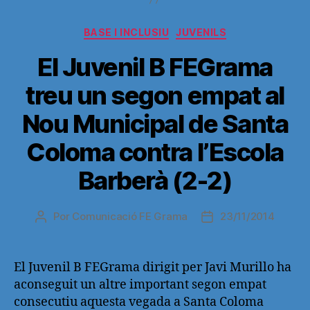
Categorías
BASE I INCLUSIU
JUVENILS
El Juvenil B FEGrama
treu un segon empat al
Nou Municipal de Santa
Coloma contra l’Escola
Barberà (2-2)
Por
Comunicació FE Grama
23/11/2014
Autor
Fecha
de
de
la
la
entrada
entrada
El Juvenil B FEGrama dirigit per Javi Murillo ha
aconseguit un altre important segon empat
consecutiu aquesta vegada a Santa Coloma