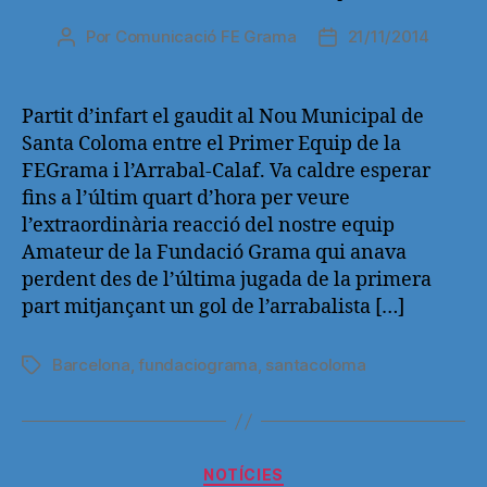
Por
Comunicació FE Grama
21/11/2014
Autor
Fecha
de
de
la
la
entrada
entrada
Partit d’infart el gaudit al Nou Municipal de
Santa Coloma entre el Primer Equip de la
FEGrama i l’Arrabal-Calaf. Va caldre esperar
fins a l’últim quart d’hora per veure
l’extraordinària reacció del nostre equip
Amateur de la Fundació Grama qui anava
perdent des de l’última jugada de la primera
part mitjançant un gol de l’arrabalista […]
Barcelona
,
fundaciograma
,
santacoloma
Etiquetas
Categorías
NOTÍCIES