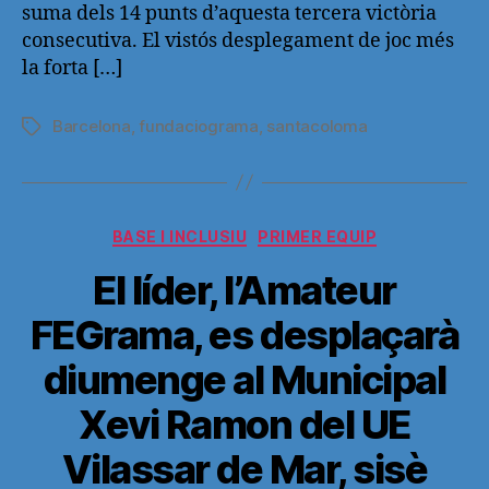
suma dels 14 punts d’aquesta tercera victòria
consecutiva. El vistós desplegament de joc més
la forta […]
Barcelona
,
fundaciograma
,
santacoloma
Etiquetas
Categorías
BASE I INCLUSIU
PRIMER EQUIP
El líder, l’Amateur
FEGrama, es desplaçarà
diumenge al Municipal
Xevi Ramon del UE
Vilassar de Mar, sisè