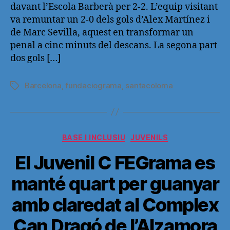
davant l’Escola Barberà per 2-2. L’equip visitant
va remuntar un 2-0 dels gols d’Alex Martínez i
de Marc Sevilla, aquest en transformar un
penal a cinc minuts del descans. La segona part
dos gols […]
Barcelona
,
fundaciograma
,
santacoloma
Etiquetas
Categorías
BASE I INCLUSIU
JUVENILS
El Juvenil C FEGrama es
manté quart per guanyar
amb claredat al Complex
Can Dragó de l’Alzamora