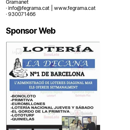
Gramanet
· info@fegrama.cat | www.fegrama.cat
· 930071466
Sponsor Web