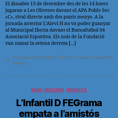
entrada
entrada
El dissabte 13 de desembre des de les 14 hores
jugaran a Les Oliveres davant el APA Poble Sec
«C», rival directe amb dos punts menys. A la
jornada anterior L’Aleví H no va poder guanyar
al Municipal Iberia davant el Barnafutbol 04
Associació Esportiva. Els nois de la Fundació
van sumar la setena derrota […]
Barcelona
,
Barnafutbol
,
FEGrama
,
Fundació esportiva
Etiquetas
Grama
Categorías
BASE I INCLUSIU
INFANTILS
L’Infantil D FEGrama
empata a l’amistós