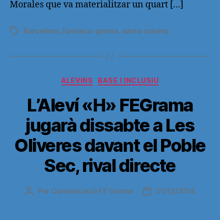
Morales que va materialitzar un quart […]
Barcelona
,
fundacio grama
,
santa coloma
Etiquetas
Categorías
ALEVINS
BASE I INCLUSIU
L’Aleví «H» FEGrama
jugarà dissabte a Les
Oliveres davant el Poble
Sec, rival directe
Por
Comunicació FE Grama
01/12/2014
Autor
Fecha
de
de
la
la