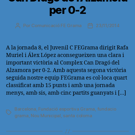
per 0-2
Por
Comunicació FE Grama
23/11/2014
Autor
Fecha
de
de
la
la
entrada
entrada
A la jornada 8, el Juvenil C FEGrama dirigit Rafa
Muriel i Álex López aconsegueixen una clara i
important victòria al Complex Can Dragó del
Alzamora per 0-2. Amb aquesta segona victòria
seguida nostre equip FEGrama es col·loca quart
classificat amb 15 punts i amb una jornada
menys, amb sis, amb cinc partits guanyats i […]
Barcelona
,
Fundació esportiva Grama
,
fundacio
Etiquetas
grama
,
Nou Municipal
,
santa coloma