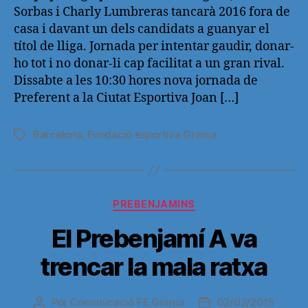
Sorbas i Charly Lumbreras tancarà 2016 fora de
casa i davant un dels candidats a guanyar el
títol de lliga. Jornada per intentar gaudir, donar-
ho tot i no donar-li cap facilitat a un gran rival.
Dissabte a les 10:30 hores nova jornada de
Preferent a la Ciutat Esportiva Joan […]
Barcelona
,
Fundació esportiva Grama
Etiquetas
Categorías
PREBENJAMINS
El Prebenjamí A va
trencar la mala ratxa
Por
Comunicació FE Grama
02/02/2015
Autor
Fecha