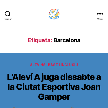
Buscar
Menú
FUNDACIÓ
ESPORTIVA
GRAMA
Etiqueta:
Barcelona
Categorías
ALEVINS
BASE I INCLUSIU
L’Aleví A juga dissabte a
la Ciutat Esportiva Joan
Gamper