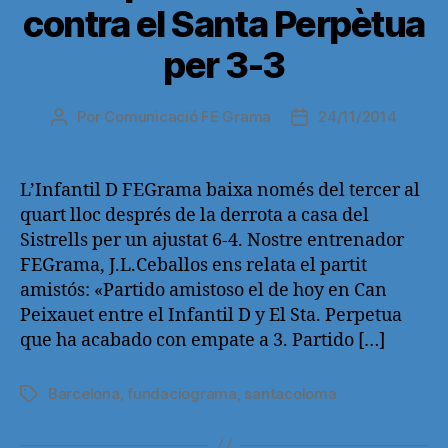
contra el Santa Perpètua
per 3-3
Por
Comunicació FE Grama
24/11/2014
Autor
Fecha
de
de
la
la
entrada
entrada
L’Infantil D FEGrama baixa només del tercer al
quart lloc després de la derrota a casa del
Sistrells per un ajustat 6-4. Nostre entrenador
FEGrama, J.L.Ceballos ens relata el partit
amistós: «Partido amistoso el de hoy en Can
Peixauet entre el Infantil D y El Sta. Perpetua
que ha acabado con empate a 3. Partido […]
Barcelona
,
fundaciograma
,
santacoloma
Etiquetas