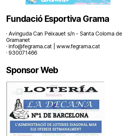
Fundació Esportiva Grama
· Avinguda Can Peixauet s/n - Santa Coloma de
Gramanet
· info@fegrama.cat | www.fegrama.cat
· 930071466
Sponsor Web