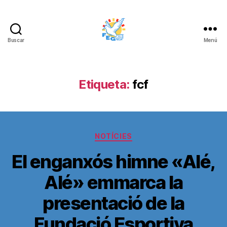
Buscar
Menú
FUNDACIÓ
ESPORTIVA
GRAMA
Etiqueta:
fcf
Categorías
NOTÍCIES
El enganxós himne «Alé,
Alé» emmarca la
presentació de la
Fundació Esportiva