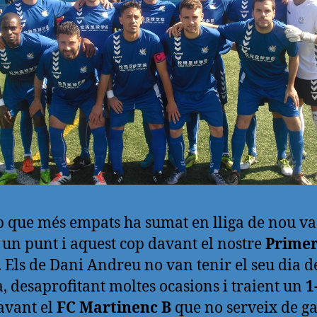
p que més empats ha sumat en lliga de nou va
un punt i aquest cop davant el nostre
Prime
. Els de Dani Andreu no van tenir el seu dia d
a, desaprofitant moltes ocasions i traient un
1
avant el
FC Martinenc B
que no serveix de ga