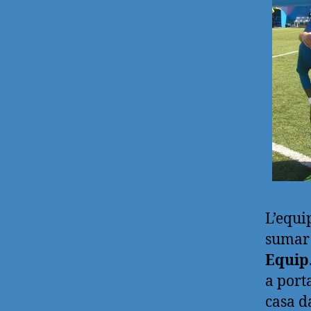
L’equi
sumar 
Equip
a port
casa d