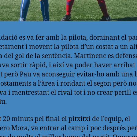
dació es va fer amb la pilota, dominant el par
tament i movent la pilota d’un costat a un alt
a del gol de la sentència. Martinenc es defens
ava sortir ràpid, i així va poder haver arribat
t però Pau va aconseguir evitar-ho amb una
ostaments a l’àrea i rondant el segon però no
a i mentrestant el rival tot i no crear perill 
iu.
 20 minuts pel final el pitxitxi de l’equip, el
ro Mora, va entrar al camp i poc després per