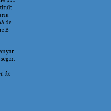
ue poc
ituït
aria
mà de
nc B
uanyar
l segon
er de