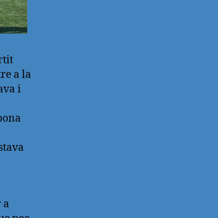
tit
re a la
ava i
 bona
estava
 a