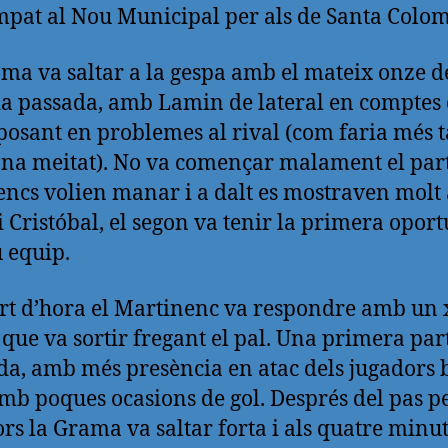
mpat al Nou Municipal per als de Santa Colom
ma va saltar a la gespa amb el mateix onze d
a passada, amb Lamin de lateral en comptes 
 posant en problemes al rival (com faria més 
ona meitat). No va començar malament el parti
ncs volien manar i a dalt es mostraven molt 
 Cristóbal, el segon va tenir la primera oport
u equip.
rt d’hora el Martinenc va respondre amb un 
 que va sortir fregant el pal. Una primera par
da, amb més presència en atac dels jugadors 
mb poques ocasions de gol. Després del pas p
ors la Grama va saltar forta i als quatre minu