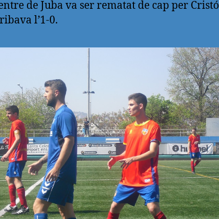
entre de Juba va ser rematat de cap per Cristó
ribava l’1-0.