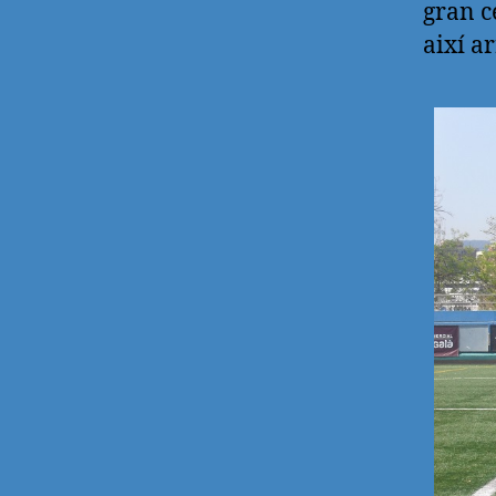
gran c
així ar