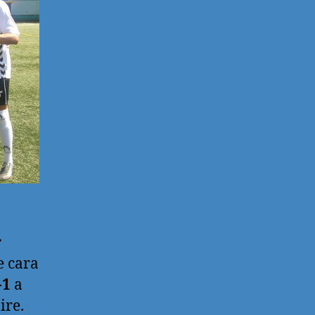
r
e cara
-1
a
ire.