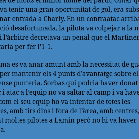
sa de molts el millor home del partit, Omar q
va tenir una gran oportunitat de gol, era subst
nar entrada a Charly. En un contraatac arrib
ció desafortunada, la pilota va colpejar a la 
 i l’àrbitre decretava un penal que el Martine
aria per fer l’1-1.
ma es va anar amunt amb la necessitat de g
 per mantenir els 4 punts d’avantatge sobre e
ense punteria. Sorbas qui podria haver donat
 i atac a l’equip no va saltar al camp i va hav
com el seu equip ho va intentar de totes les
s, amb tirs dins i fora de l’àrea, amb centres,
t moltes pilotes a Lamin però no hi va haver
a.