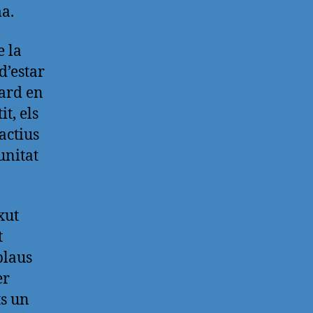
a.
e la
d’estar
tard en
t, els
actius
unitat
xut
t
blaus
er
ts un