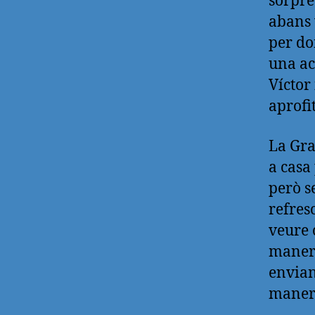
sorpre
abans 
per do
una ac
Víctor
aprofit
La Gra
a casa
però s
refresc
veure 
manere
envian
maner