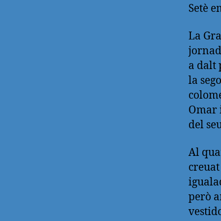
Setè e
La Gra
jornad
a dalt
la seg
colome
Omar i
del se
Al qua
creuat
iguala
però a
vestid