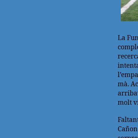
La Fun
comple
recerc
intent
l’empa
mà. Ac
arribav
molt v
Faltant
Cañone