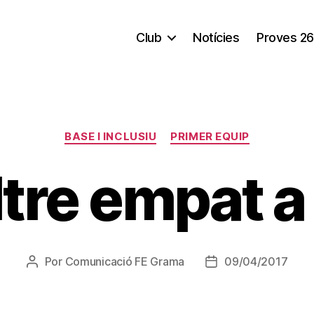
Club
Notícies
Proves 26
Categorías
BASE I INCLUSIU
PRIMER EQUIP
ltre empat a
Por
Comunicació FE Grama
09/04/2017
Autor
Fecha
de
de
la
la
entrada
entrada