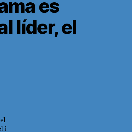
Grama es
 líder, el
el
l i