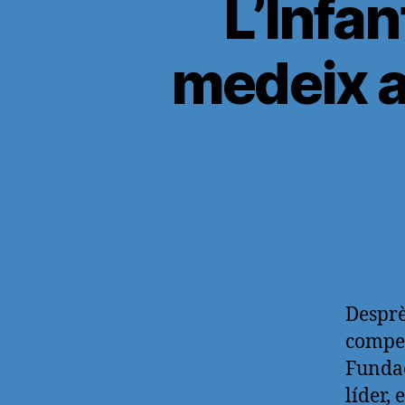
L’Infan
medeix a 
Desprè
compet
Fundac
líder, 