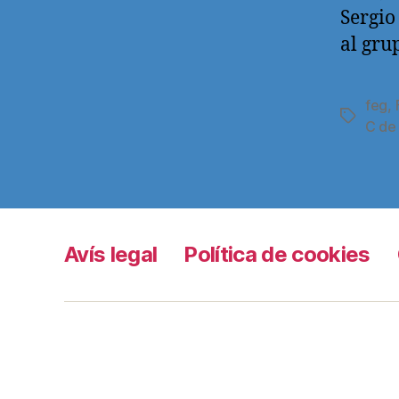
Sergio 
al gru
feg
,
Etiqueta
C de
Avís legal
Política de cookies
Grama TV