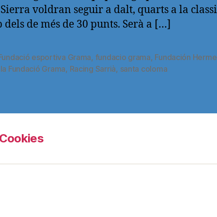
Sierra voldran seguir a dalt, quarts a la classi
p dels de més de 30 punts. Serà a […]
Fundació esportiva Grama
,
fundacio grama
,
Fundación Herme
s
 la Fundació Grama
,
Racing Sarrià
,
santa coloma
Cookies