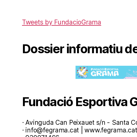
Tweets by FundacioGrama
Dossier informatiu de
Fundació Esportiva 
· Avinguda Can Peixauet s/n - Santa 
· info@fegrama.cat | www.fegrama.ca