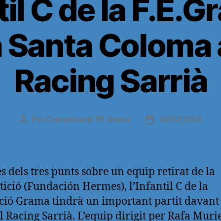
til C de la F.E.
Santa Coloma al
Racing Sarrià
Por
Comunicació FE Grama
14/02/2014
Autor
Fecha
de
de
la
la
entrada
entrada
s dels tres punts sobre un equip retirat de la
ició (Fundación Hermes), l’Infantil C de la
ió Grama tindrà un important partit davant 
el Racing Sarrià. L’equip dirigit per Rafa Murie