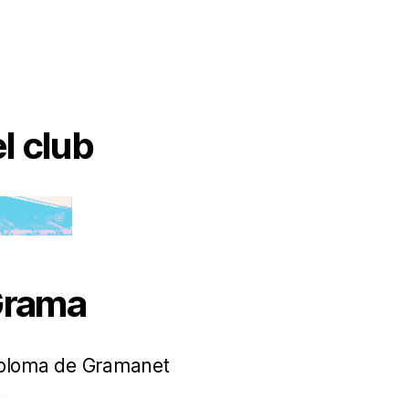
l club
Grama
Coloma de Gramanet
t