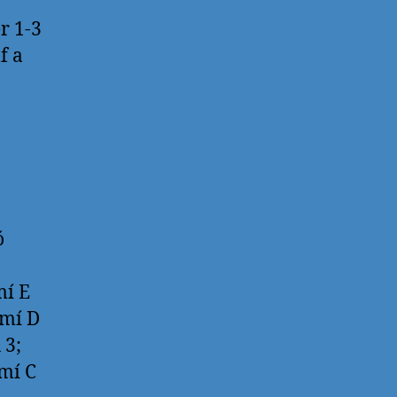
r 1-3
f a
ó
mí E
amí D
 3;
mí C