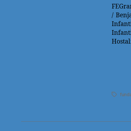
FEGram
/ Benj
Infant
Infan
Hostal
fund
Etiqueta