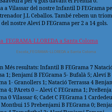
 Saavedra per 4 gols davant el Premià 0.
ia a Vilassar del nostre Infantil D FEGrama pe
ntrenador J.L Ceballos. També rebem un triom
 del nostre Aleví D FEGrama per 2 a 14 gols.
Escola_FEGRAMA-LLOREDA a Santa Coloma
n Més resultats: Infantil B FEGrama 7 Nataci
sa 1; Benjamí B FEGrama 5- Bufalà 5; Aleví B
a 1- Granollers 1; Natació Terrassa 4 Benja
a 4; PArets 0 – Aleví C FEGrama 1; PreBenj
a 0 Vilassar 6; Cadet C FEGrama 1 Cardedeu
 Montbui 15 Prebenjami B FEGrama 0; Benja