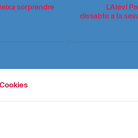
deixa sorprendre
L’Aleví P
dissabte a la seva
Cookies