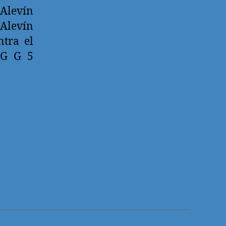
 Alevín
 Alevín
ntra el
EG G 5