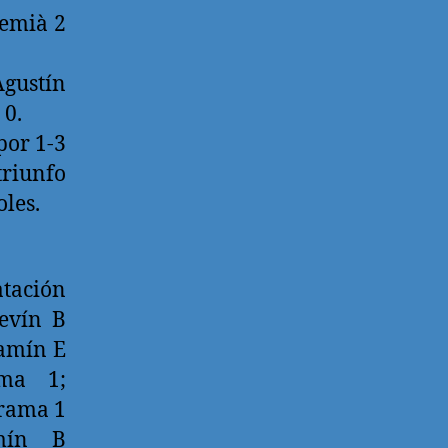
remià 2
gustín
 0.
por 1-3
triunfo
les.
tación
evín B
jamín E
ma 1;
Grama 1
mín B