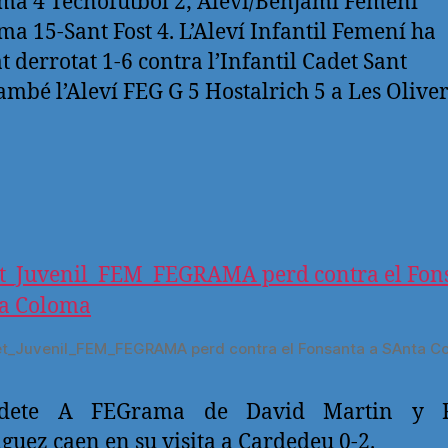
a 4 Tecnofutbol 2; Aleví/Benjami Femeni
a 15-Sant Fost 4.
L’Aleví Infantil Femení ha
at derrotat 1-6 contra l’Infantil Cadet Sant
També l’Aleví FEG G 5 Hostalrich 5 a Les Oliver
t_Juvenil_FEM_FEGRAMA perd contra el Fonsanta a SAnta C
adete A FEGrama de David Martin y 
uez caen en su visita a Cardedeu 0-2.