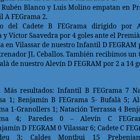
 Rubén Blanco y Luis Molino empatan en P
il A FEGrama 2.
fo del Cadete B FEGrama dirigido por A
a y Victor Saavedra por 4 goles ante el Premià
ia en Vilassar de nuestro Infantil D FEGRAM 
trenador JL Ceballos. También recibimos un 
alà de nuestro Alevín D FEGRAM por 2 a 14 go
n Más resultados: Infantil B FEGrama 7 Na
ssa 1; Benjamín B FEGrama 5- Bufalà 5; Al
a 1-Granollers 1; Natación Terrassa 4 Ben
ama 4; Paredes 0 – Alevín C FEGra
jamín D FEGRAM 0 Vilassar 6; Cadete C FE
edeu 3; Caldes Montbui 15 Prebenja