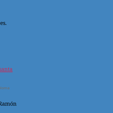
es.
oloma
Ramón