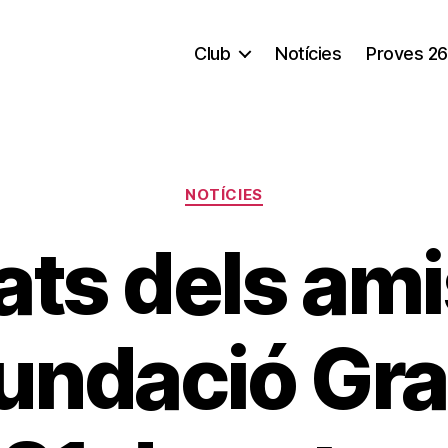
Club
Notícies
Proves 26
Categorías
NOTÍCIES
ats dels am
Fundació Gr