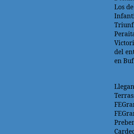
Los de
Infant
Triun
Perait
Victor
del en
en Buf
Llega
Terra
FEGram
FEGr
Preben
Card