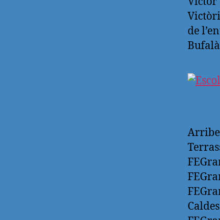
Victor
Victòr
de l’e
Bufalà
Arribe
Terras
FEGram
FEGram
FEGram
Caldes