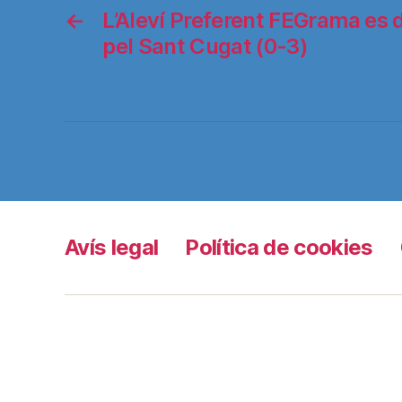
←
L’Aleví Preferent FEGrama es 
pel Sant Cugat (0-3)
Avís legal
Política de cookies
Grama TV