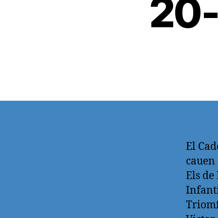
20-
El Ca
cauen 
Els de
Infant
Triomf