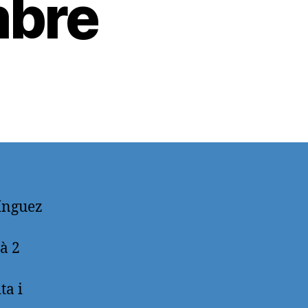
mbre
ínguez
à 2
ta i