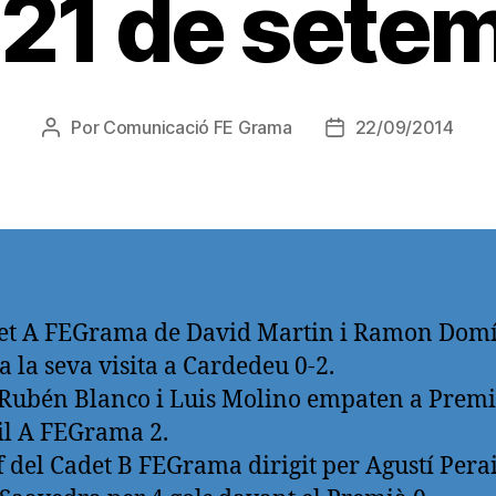
21 de sete
Por
Comunicació FE Grama
22/09/2014
Autor
Fecha
de
de
la
la
entrada
entrada
det A FEGrama de David Martin i Ramon Dom
a la seva visita a Cardedeu 0-2.
 Rubén Blanco i Luis Molino empaten a Premi
il A FEGrama 2.
 del Cadet B FEGrama dirigit per Agustí Perai