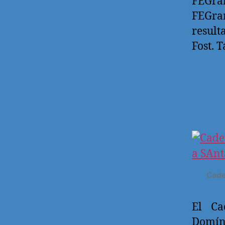
FEGram
FEGram
result
Fost. 
Cade
El C
Domíng