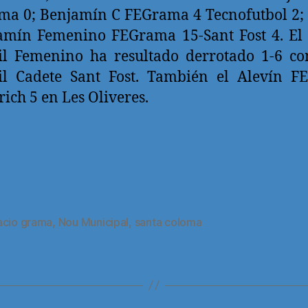
a 0; Benjamín C FEGrama 4 Tecnofutbol 2;
amín Femenino FEGrama 15-Sant Fost 4. El
il Femenino ha resultado derrotado 1-6 co
til Cadete Sant Fost. También el Alevín F
rich 5 en Les Oliveres.
acio grama
,
Nou Municipal
,
santa coloma
s