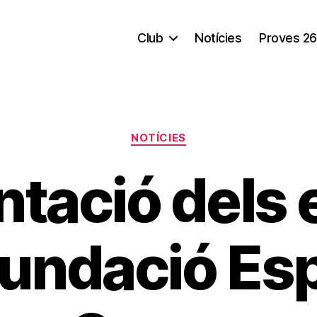
Club
Notícies
Proves 26
Categorías
NOTÍCIES
ntació dels 
Fundació Es