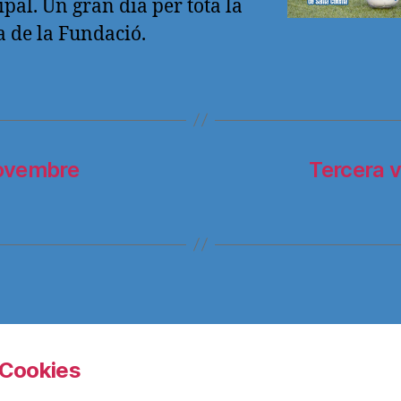
pal. Un gran dia per tota la
a de la Fundació.
novembre
Tercera v
Cookies