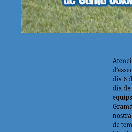
Atenci
d’asse
dia 6 
dia de 
equips
Grama.
nostra
de tem