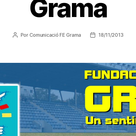
Grama
Por
Comunicació FE Grama
18/11/2013
Autor
Fecha
de
de
la
la
entrada
entrada