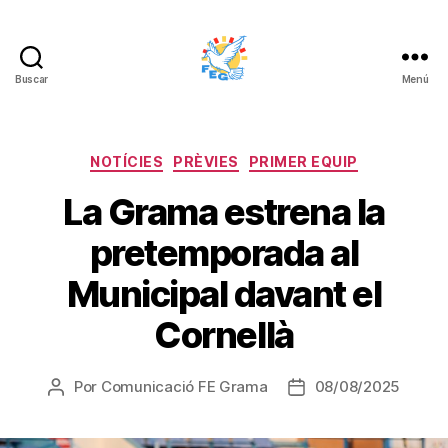
Buscar
Menú
FUNDACIÓ
ESPORTIVA
GRAMA
Categorías
NOTÍCIES
PRÈVIES
PRIMER EQUIP
La Grama estrena la
pretemporada al
Municipal davant el
Cornellà
Por
Comunicació FE Grama
08/08/2025
Autor
Fecha
de
de
la
la