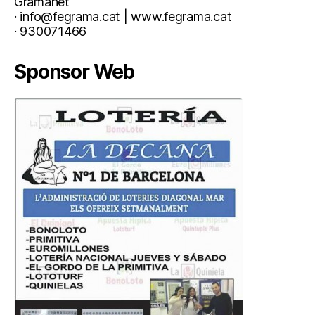
Gramanet
· info@fegrama.cat | www.fegrama.cat
· 930071466
Sponsor Web