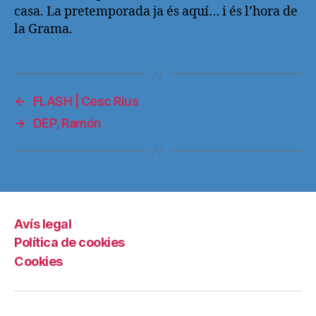
casa. La pretemporada ja és aquí… i és l’hora de
la Grama.
←
FLASH | Cesc Rius
→
DEP, Ramón
Avís legal
Política de cookies
Cookies