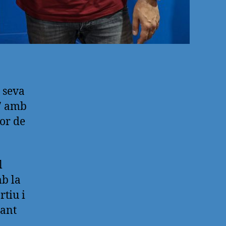
 seva
27 amb
or de
l
b la
tiu i
tant