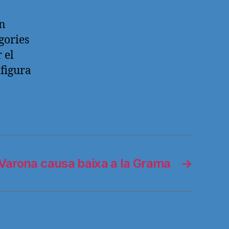
an
gories
 el
 figura
 Varona causa baixa a la Grama
→