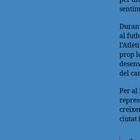
sentim
Durant
al fut
l’Atlè
prop le
desenv
del ca
Per al
repres
creixe
ciutat 