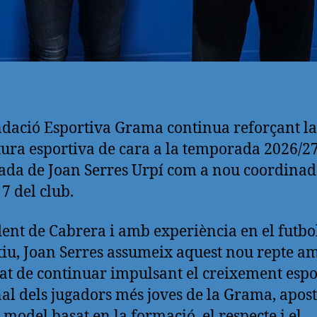
dació Esportiva Grama continua reforçant la
tura esportiva de cara a la temporada 2026/
bada de Joan Serres Urpí com a nou coordinad
 7 del club.
ent de Cabrera i amb experiència en el futbo
iu, Joan Serres assumeix aquest nou repte am
at de continuar impulsant el creixement espor
al dels jugadors més joves de la Grama, apos
 model basat en la formació, el respecte i el