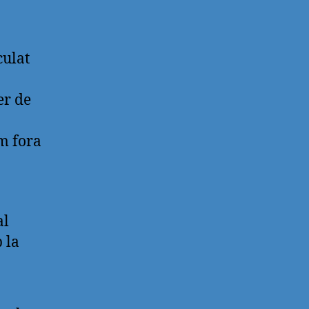
culat
er de
m fora
a
al
 la