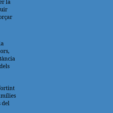
er la
ruir
orçar
la
ors,
rtància
dels
ortint
amílies
 del