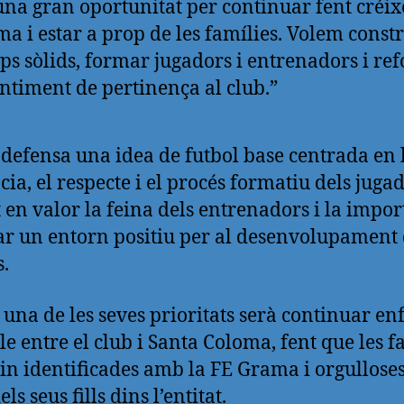
una gran oportunitat per continuar fent créix
a i estar a prop de les famílies. Volem const
ps sòlids, formar jugadors i entrenadors i ref
entiment de pertinença al club.”
 defensa una idea de futbol base centrada en 
cia, el respecte i el procés formatiu dels jugad
 en valor la feina dels entrenadors i la impo
ar un entorn positiu per al desenvolupament 
s.
 una de les seves prioritats serà continuar enf
cle entre el club i Santa Coloma, fent que les f
tin identificades amb la FE Grama i orgulloses
ls seus fills dins l’entitat.