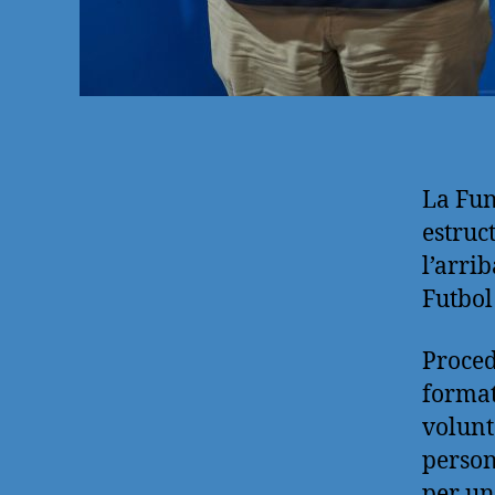
La Fun
estruc
l’arri
Futbol
Proced
format
volunt
person
per un