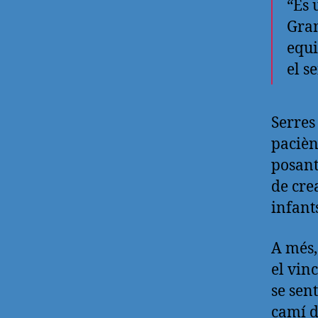
“És 
Gram
equi
el s
Serres
pacièn
posant
de cre
infant
A més,
el vin
se sen
camí de