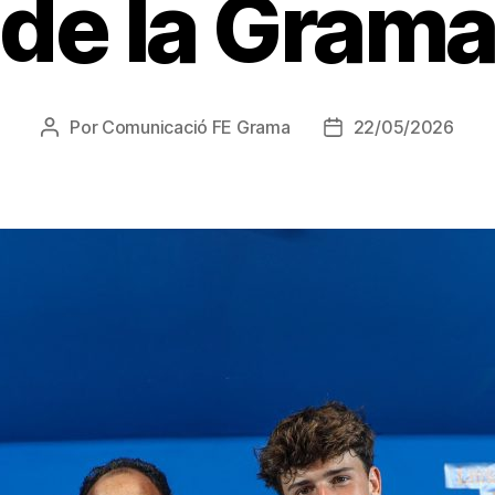
de la Gram
Por
Comunicació FE Grama
22/05/2026
Autor
Fecha
de
de
la
la
entrada
entrada