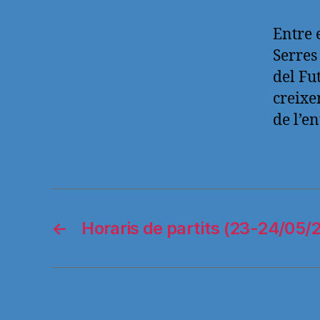
Entre 
Serres
del Fu
creixe
de l’e
←
Horaris de partits (23-24/05/