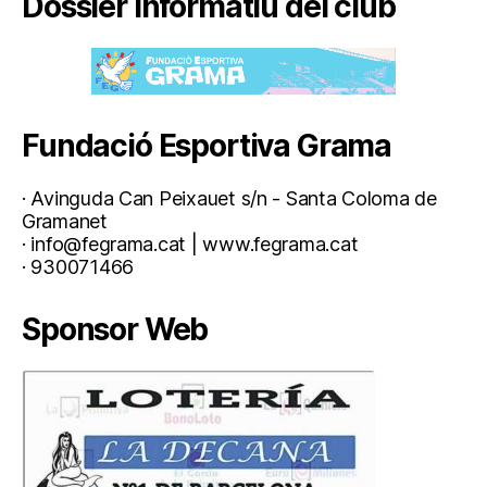
Dossier informatiu del club
Fundació Esportiva Grama
· Avinguda Can Peixauet s/n - Santa Coloma de
Gramanet
· info@fegrama.cat | www.fegrama.cat
· 930071466
Sponsor Web