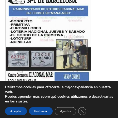
Utilizamos cookies para ofrecerte la mejor experiencia en nuestra
web.
Puedes aprender más sobre qué cookies utilizamos o desactivarlas
en los
ajustes
.
© 2026
FUNDACIÓ ESPORTIVA GRAMA
Subir
↑
CERRAR EL BANNE
Aceptar
Rechazar
Ajustes