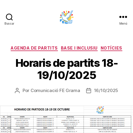
Buscar
Menú
FUNDACIÓ
ESPORTIVA
GRAMA
Categorías
AGENDA DE PARTITS
BASE I INCLUSIU
NOTÍCIES
Horaris de partits 18-
19/10/2025
Por
Comunicació FE Grama
16/10/2025
Autor
Fecha
de
de
la
la
entrada
entrada