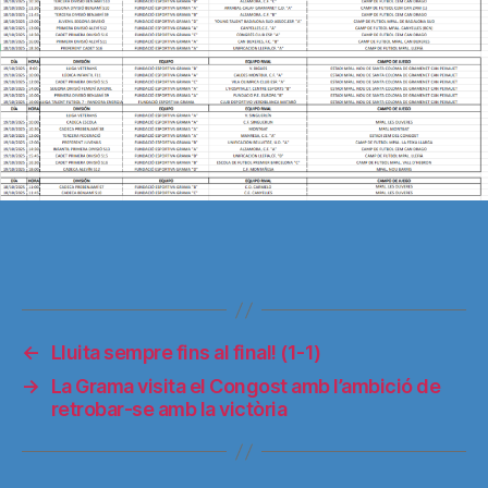
←
Lluita sempre fins al final! (1-1)
→
La Grama visita el Congost amb l’ambició de
retrobar-se amb la victòria