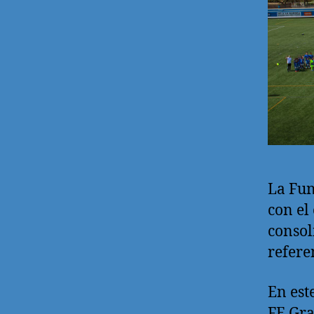
La Fun
con el
consol
refere
En est
FE Gra