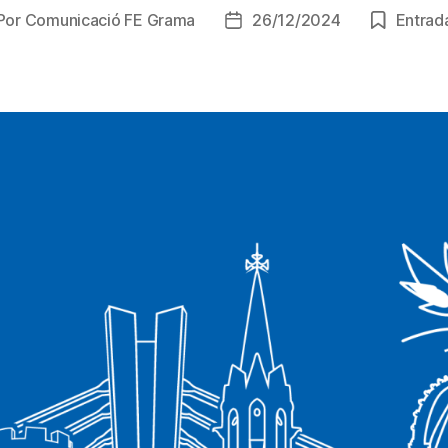
Por
Comunicació FE Grama
26/12/2024
Entrada
tor
Fecha
de
la
trada
entrada