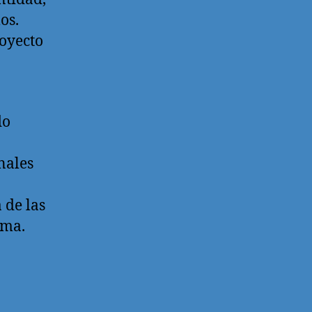
os.
oyecto
do
nales
 de las
ama.