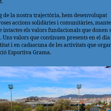
t.
rg de la nostra trajectòria, hem desenvolupat
ses accions solidàries i comunitàries, mant
 intactes els valors fundacionals que donen s
b. Uns valors que continuen presents en el dia
titat i en cadascuna de les activitats que orga
ió Esportiva Grama.