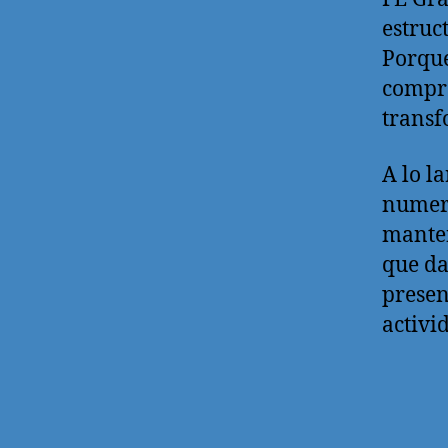
estruc
Porque
compro
transf
A lo l
numero
manten
que da
presen
activi