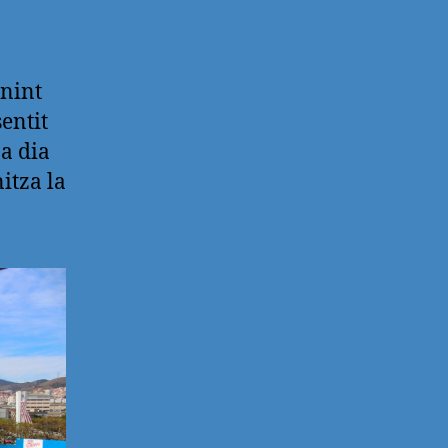
enint
entit
 a dia
nitza la