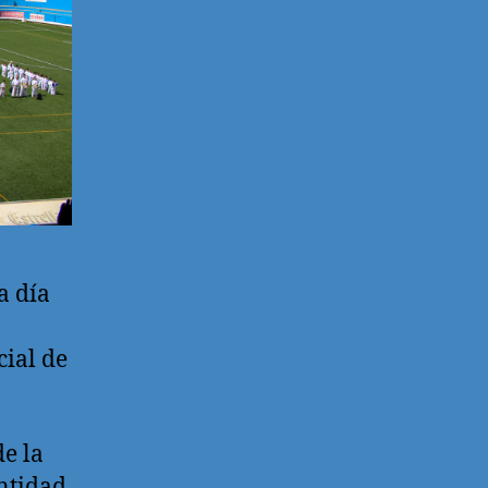
a día
cial de
de la
ntidad,