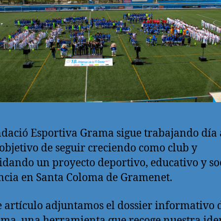
dació Esportiva Grama sigue trabajando día 
 objetivo de seguir creciendo como club y
idando un proyecto deportivo, educativo y so
ncia en Santa Coloma de Gramenet.
e artículo adjuntamos el dossier informativo 
ma, una herramienta que recoge nuestra ide