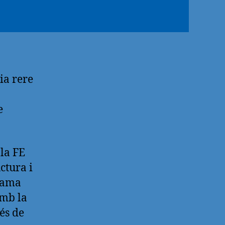
ia rere
e
 la FE
ctura i
Grama
amb la
vés de