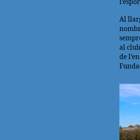
l’espor
Al lla
nombro
sempre
al clu
de l’en
Fundac