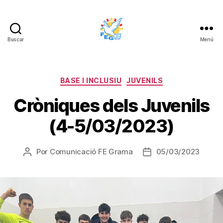
Buscar
Menú
FUNDACIÓ
ESPORTIVA
GRAMA
Categorías
BASE I INCLUSIU
JUVENILS
Cròniques dels Juvenils
(4-5/03/2023)
Por
Comunicació FE Grama
05/03/2023
Autor
Fecha
de
de
la
la
entrada
entrada