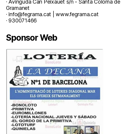
· Avinguda Can Peixauet s/n - Santa Coloma de
Gramanet
· info@fegrama.cat | www.fegrama.cat
· 930071466
Sponsor Web