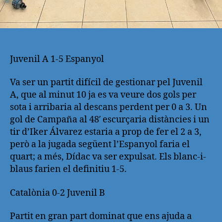
Juvenil A 1-5 Espanyol
Va ser un partit difícil de gestionar pel Juvenil
A, que al minut 10 ja es va veure dos gols per
sota i arribaria al descans perdent per 0 a 3. Un
gol de Campaña al 48′ escurçaria distàncies i un
tir d’Iker Álvarez estaria a prop de fer el 2 a 3,
però a la jugada següent l’Espanyol faria el
quart; a més, Dídac va ser expulsat. Els blanc-i-
blaus farien el definitiu 1-5.
Catalònia 0-2 Juvenil B
Partit en gran part dominat que ens ajuda a