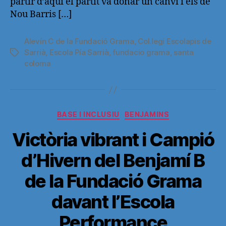
partir d’aquí el partit va donar un canvi i els de
Nou Barris […]
Alevín C de la Fundació Grama
,
Col.legi Escolapis de
Sarrià
,
Escola Pía Sarrià
,
fundacio grama
,
santa
Etiquetas
coloma
Categorías
BASE I INCLUSIU
BENJAMINS
Victòria vibrant i Campió
d’Hivern del Benjamí B
de la Fundació Grama
davant l’Escola
Performance