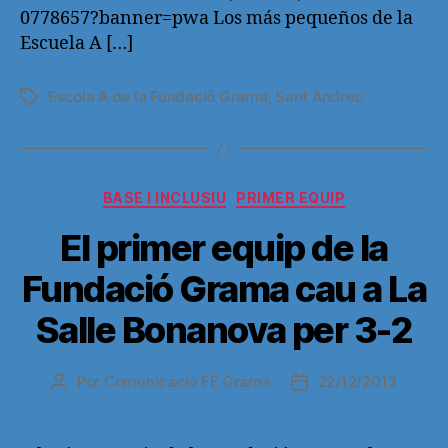
0778657?banner=pwa Los más pequeños de la
Escuela A […]
Escola A de la Fundació Grama
,
Sant Andreu
Etiquetas
Categorías
BASE I INCLUSIU
PRIMER EQUIP
El primer equip de la
Fundació Grama cau a La
Salle Bonanova per 3-2
Por
Comunicació FE Grama
22/12/2013
Autor
Fecha
de
de
la
la