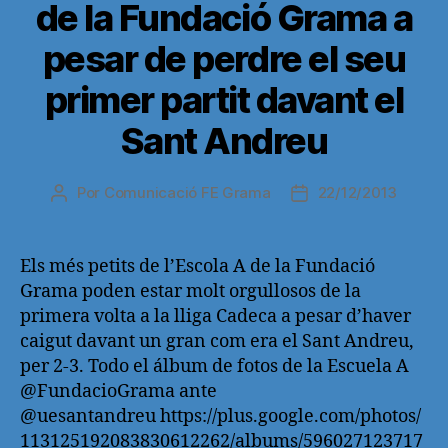
de la Fundació Grama a
pesar de perdre el seu
primer partit davant el
Sant Andreu
Por
Comunicació FE Grama
22/12/2013
Autor
Fecha
de
de
la
la
entrada
entrada
Els més petits de l’Escola A de la Fundació
Grama poden estar molt orgullosos de la
primera volta a la lliga Cadeca a pesar d’haver
caigut davant un gran com era el Sant Andreu,
per 2-3. Todo el álbum de fotos de la Escuela A
@FundacioGrama ante
@uesantandreu https://plus.google.com/photos/
113125192083830612262/albums/596027123717