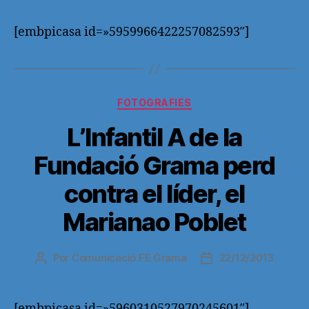
la
la
entrada
entrada
[embpicasa id=»5959966422257082593″]
Categorías
FOTOGRAFIES
L’Infantil A de la
Fundació Grama perd
contra el líder, el
Marianao Poblet
Por
Comunicació FE Grama
22/12/2013
Autor
Fecha
de
de
la
la
entrada
entrada
[embpicasa id=»5960310527970245601″]