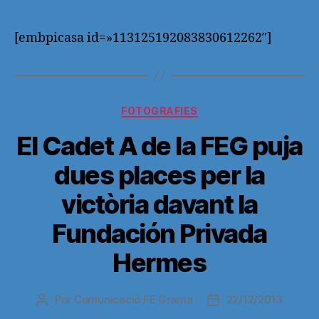
de
de
la
la
entrada
entrada
[embpicasa id=»113125192083830612262″]
Categorías
FOTOGRAFIES
El Cadet A de la FEG puja
dues places per la
victòria davant la
Fundación Privada
Hermes
Por
Comunicació FE Grama
22/12/2013
Autor
Fecha
de
de