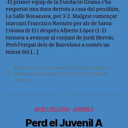
entrada
entrada
-El primer equip de la Fundació Grama s’ha
emportat una dura derrota a casa del penúltim,
La Salle Bonanova, per 3-2. Malgrat començar
marcant Francisco Navarro per als de Santa
Coloma (0-1) i després Alberto López (1-2)
tornava a avançar al conjunt de Jordi Hervás.
Però l’empat dels de Barcelona a només un
minut del […]
Bellaterra
,
Fundació esportiva Grama
,
fundacio
grama
,
Nou Municipal de Santa Coloma
,
santa
Etiquetas
coloma
Categorías
BASE I INCLUSIU
JUVENILS
Perd el Juvenil A