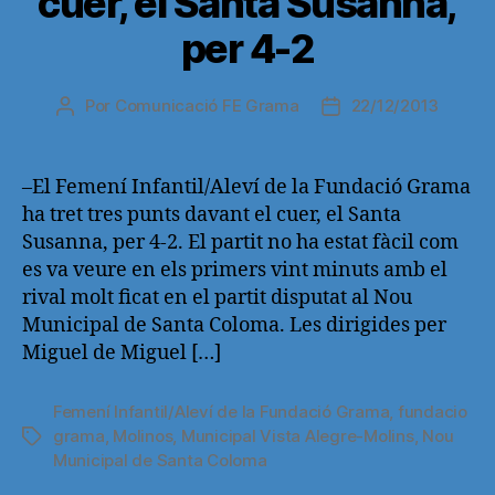
cuer, el Santa Susanna,
per 4-2
Por
Comunicació FE Grama
22/12/2013
Autor
Fecha
de
de
la
la
entrada
entrada
–El Femení Infantil/Aleví de la Fundació Grama
ha tret tres punts davant el cuer, el Santa
Susanna, per 4-2. El partit no ha estat fàcil com
es va veure en els primers vint minuts amb el
rival molt ficat en el partit disputat al Nou
Municipal de Santa Coloma. Les dirigides per
Miguel de Miguel […]
Femení Infantil/Aleví de la Fundació Grama
,
fundacio
grama
,
Molinos
,
Municipal Vista Alegre-Molins
,
Nou
Etiquetas
Municipal de Santa Coloma