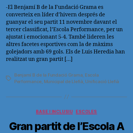
-El Benjamí B de la Fundació Grama es
converteix en líder d’hivern després de
guanyar el seu partit 11 novembre davant el
tercer classificat, l’Escola Performance, per un
ajustat i emocionant 5-4. També lideren les
altres facetes esportives com la de màxims
golejadors amb 69 gols. Els de Luis Heredia han
realitzat un gran partit […]
Benjamí B de la Fundació Grama
,
Escola
Etiquetas
Performance
,
Municipal de Llefià
,
Unificació Llefià
Categorías
BASE I INCLUSIU
ESCOLES
Gran partit de l’Escola A