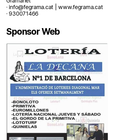
Gramanet
· info@fegrama.cat | www.fegrama.cat
· 930071466
Sponsor Web