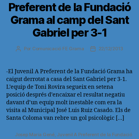
Preferent de la Fundació
Grama al camp del Sant
Gabriel per 3-1
Por
Comunicació FE Grama
22/12/2013
Autor
Fecha
de
de
la
la
entrada
entrada
-El Juvenil A Preferent de la Fundació Grama ha
caigut derrotat a casa del Sant Gabriel per 3-1.
L’equip de Toni Rovira segueix en setena
posició després d’encaixar el resultat negatiu
davant d’un equip molt inestable com era la
visita al Municipal José Luis Ruiz Casado. Els de
Santa Coloma van rebre un gol psicològic […]
Josep Maria Gené
,
Juvenil A Preferent de la Fundació