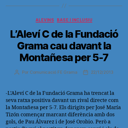
Categorías
ALEVINS
BASE I INCLUSIU
L’Aleví C de la Fundació
Grama cau davant la
Montañesa per 5-7
Por
Comunicació FE Grama
22/12/2013
Autor
Fecha
de
de
la
la
entrada
entrada
-L’Aleví C de la Fundació Grama ha trencat la
seva ratxa positiva davant un rival directe com
la Montañesa per 5-7. Els dirigits per José María
Tizón començar marcant diferència amb dos
gols, de Pau Álvarez i de José Orobio. Però a