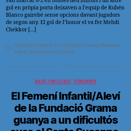
van marcar 0-2 en només deu minuts i un altre
gol en pròpia porta deixaven a l’equip de Rubén
Blanco gairebé sense opcions davant jugadors
de segon any. El gol de l’honor el va fer Mehdi
Chekkor […]
Cornellà
,
infantil A de la Fundació Grama
,
Marianao
Etiquetas
Poblet
,
Municipal de Cornellà
Categorías
BASE I INCLUSIU
FEMENÍNS
El Femení Infantil/Aleví
de la Fundació Grama
guanya a un dificultós