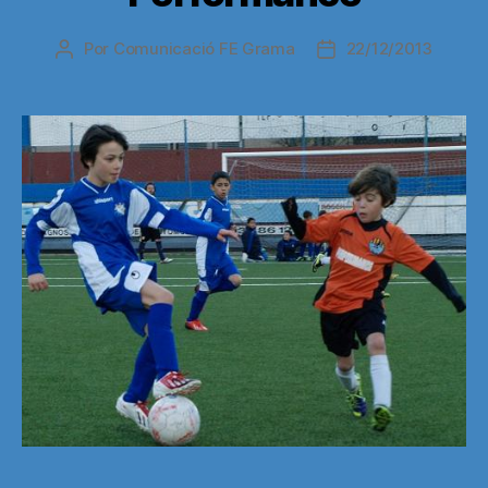
Por
Comunicació FE Grama
22/12/2013
Autor
Fecha
de
de
la
la
entrada
entrada