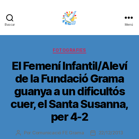
Buscar
Menú
FUNDACIÓ
ESPORTIVA
Categorías
FOTOGRAFIES
GRAMA
El Femení Infantil/Aleví
de la Fundació Grama
guanya a un dificultós
cuer, el Santa Susanna,
per 4-2
Por
Comunicació FE Grama
22/12/2013
Autor
Fecha