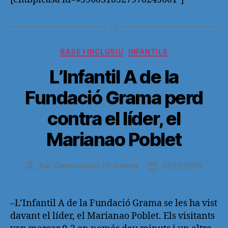
Categorías
BASE I INCLUSIU
INFANTILS
L’Infantil A de la
Fundació Grama perd
contra el líder, el
Marianao Poblet
Por
Comunicació FE Grama
22/12/2013
Autor
Fecha
de
de
la
la
entrada
entrada
–L’Infantil A de la Fundació Grama se les ha vist
davant el líder, el Marianao Poblet. Els visitants