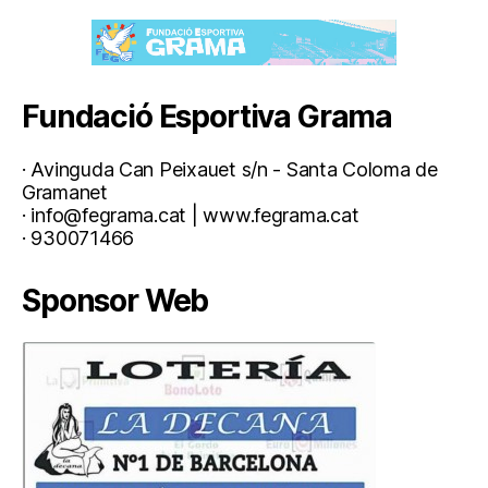
Fundació Esportiva Grama
· Avinguda Can Peixauet s/n - Santa Coloma de
Gramanet
· info@fegrama.cat | www.fegrama.cat
· 930071466
Sponsor Web