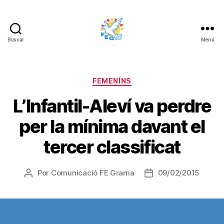
Buscar
Menú
FUNDACIÓ
ESPORTIVA
GRAMA
Categorías
FEMENÍNS
L’Infantil-Aleví va perdre
per la mínima davant el
tercer classificat
Por
Comunicació FE Grama
09/02/2015
Autor
Fecha
de
de
la
la
entrada
entrada