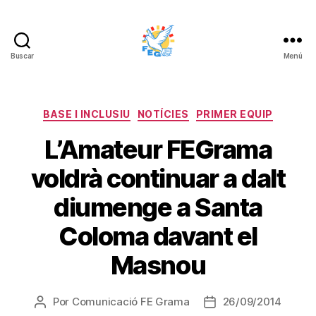
Buscar
Menú
FUNDACIÓ
ESPORTIVA
GRAMA
Categorías
BASE I INCLUSIU
NOTÍCIES
PRIMER EQUIP
L’Amateur FEGrama
voldrà continuar a dalt
diumenge a Santa
Coloma davant el
Masnou
Por
Comunicació FE Grama
26/09/2014
Autor
Fecha