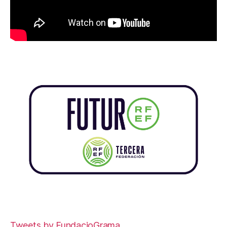
Tweets by FundacioGrama