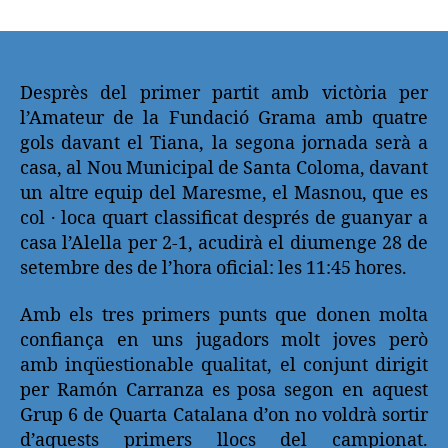
de
de
la
la
entrada
entrada
Desprès del primer partit amb victòria per
l’Amateur de la Fundació Grama amb quatre
gols davant el Tiana,
la segona jornada serà a
casa, al Nou Municipal de Santa Coloma, davant
un altre equip del Maresme, el Masnou, que es
col · loca quart classificat després de guanyar a
casa l’Alella per 2-1, acudirà el diumenge 28 de
setembre des de l’hora oficial: les 11:45 hores.
Amb els tres primers punts que donen molta
confiança en uns jugadors molt joves però
amb inqüestionable qualitat, el conjunt dirigit
per Ramón Carranza es posa segon en aquest
Grup 6 de Quarta Catalana d’on no voldrà sortir
d’aquests primers llocs del campionat.