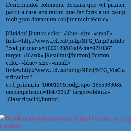
L’entrenador colomenc declara que «el primer
partit a casa ens tenim que fer forts a un camp
molt gran davant un conjunt molt tècnic».
[divider] [button color=»blue» size=»small»
link=»http://www.fcf.cat/pnfg/NFG_CmpPartido
?cod_primaria=1000120&CodActa=971036″
target=»blank» ]Resultats[/button] [button
color=»blue» size=»small»
link=»http://www.fcf.cat/pnfg/NPcd/NFG_VisCla
sificacion?
cod_primaria=1000120&codgrupo=18559830&c
odcompeticion=18473252″ target=»blank»
]Classificació[/button]