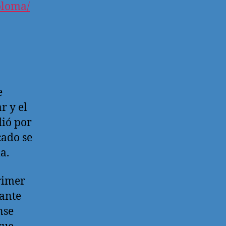
oloma/
e
r y el
dió por
cado se
a.
primer
tante
nse