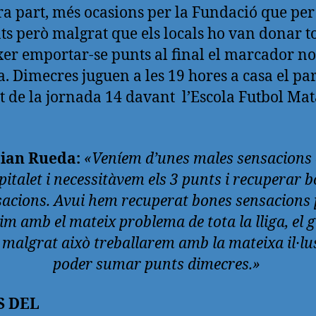
a part, més ocasions per la Fundació que per
nts però malgrat que els locals ho van donar to
er emportar-se punts al final el marcador no
. Dimecres juguen a les 19 hores a casa el par
t de la jornada 14 davant l’Escola Futbol Ma
tian Rueda:
«Veníem d’unes males sensacions
italet i necessitàvem els 3 punts i recuperar 
sacions. Avui hem recuperat bones sensacions 
im amb el mateix problema de tota la lliga, el g
 malgrat això treballarem amb la mateixa il·lu
poder sumar punts dimecres.»
S DEL