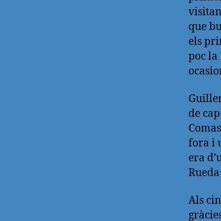
visita
que bu
els pr
poc la
ocasio
Guille
de cap
Comas 
fora i
era d’
Rueda 
Als ci
gràcie