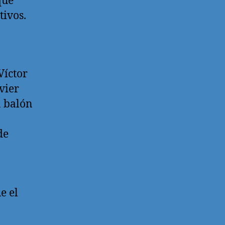
que
tivos.
Víctor
vier
n balón
de
e el