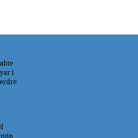
sabte
yar i
perdre
el
equip