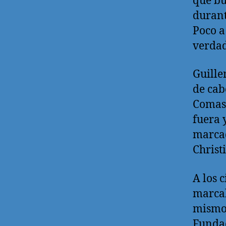
que bu
durant
Poco a
verdad
Guille
de cab
Comas 
fuera 
marcad
Christ
A los 
marcab
mismo 
Fundac