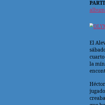
PARTI
album
El Ale
sábado
cuarto
la mín
encont
Héctor
jugado
creaba