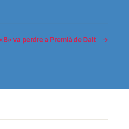
«B» va perdre a Premià de Dalt
→