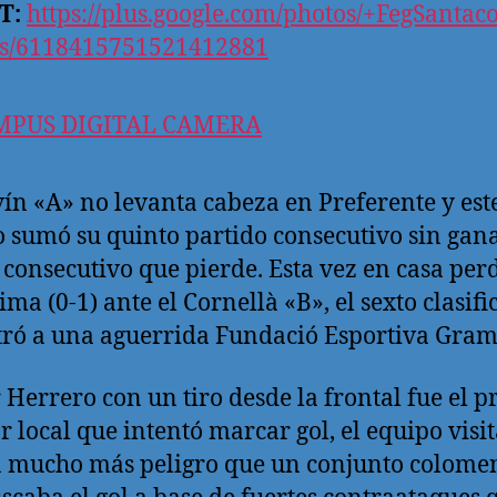
T:
https://plus.google.com/photos/+FegSantac
s/6118415751521412881
vín «A» no levanta cabeza en Preferente y est
 sumó su quinto partido consecutivo sin gana
 consecutivo que pierde. Esta vez en casa per
ima (0-1) ante el Cornellà «B», el sexto clasifi
ró a una aguerrida Fundació Esportiva Gram
 Herrero con un tiro desde la frontal fue el 
r local que intentó marcar gol, el equipo visi
 mucho más peligro que un conjunto colome