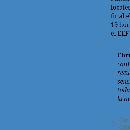
locale
final 
19 hor
el EEF
Chr
cont
recu
sens
toda
la m
Corn
Etiqueta
Col