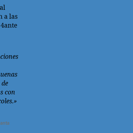
al
 a las
14ante
ciones
buenas
 de
os con
oles.»
Santa