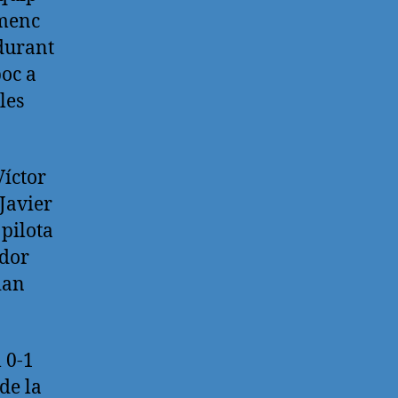
omenc
 durant
poc a
les
Víctor
Javier
 pilota
ador
ian
 0-1
de la