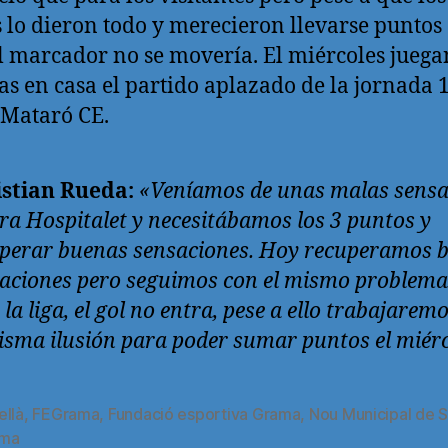
s lo dieron todo y merecieron llevarse puntos 
el marcador no se movería. El miércoles juegan
as en casa el partido aplazado de la jornada 
 Mataró CE.
istian Rueda:
«Veníamos de unas malas sensa
ra Hospitalet y necesitábamos los 3 puntos y
perar buenas sensaciones. Hoy recuperamos 
aciones pero seguimos con el mismo problema
 la liga, el gol no entra, pese a ello trabajarem
isma ilusión para poder sumar puntos el miérc
ellà
,
FEGrama
,
Fundació esportiva Grama
,
Nou Municipal de 
s
oma