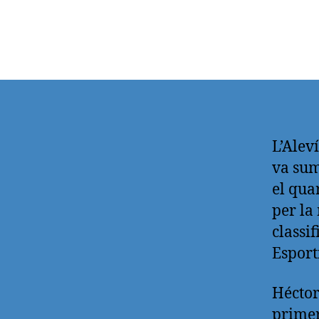
L’Alev
va sum
el qua
per la
classi
Esport
Héctor
primer