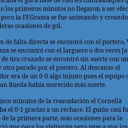
scaba el gol a base de fuertes contraataques 
e los primeros minutos no llegaron a ser efec
 poco la FEGrama se fue animando y creando
eras ocasiones de gol.
m de falta directa se encontró con el portero, 
eza se encontró con el larguero o dos veces Ja
de tiro cruzado se encontró sin suerte con u
y otro parado por el portero. Al descanso el
or era de un 0-0 algo injusto pues el equipo 
ian Rueda había merecido más suerte.
cinco minutos de la reanudación el Cornellà
a el 0-1 gracias a un rechace. El guión casi fu
de la primera parte, más ocasiones para la
ió que para los visitantes pero pese a que los