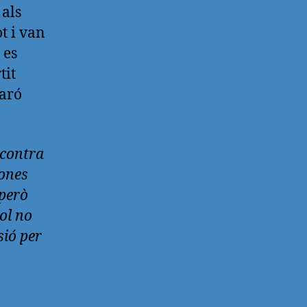
 als
t i van
 es
tit
taró
 contra
bones
però
ol no
sió per