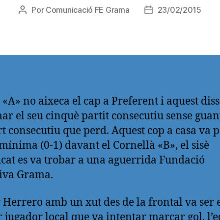
Por
Comunicació FE Grama
23/02/2015
Autor
Fecha
de
de
la
la
entrada
entrada
í «A» no aixeca el cap a Preferent i aquest dis
ar el seu cinquè partit consecutiu sense guan
rt consecutiu que perd. Aquest cop a casa va 
 mínima (0-1) davant el Cornellà «B», el sisè
ficat es va trobar a una aguerrida Fundació
iva Grama.
 Herrero amb un xut des de la frontal va ser 
 jugador local que va intentar marcar gol, l’