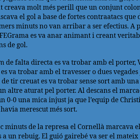
nt creava molt més perill que un conjunt col
scava el gol a base de fortes contraatacs que
imers minuts no van arribar a ser efectius. A 
 FEGrama es va anar animant i creant veritab
ns de gol.
m de falta directa es va trobar amb el porter, 
 es va trobar amb el travesser o dues vegades 
de tir creuat es va trobar sense sort amb una
 un altre aturat pel porter. Al descans el marc
un 0-0 una mica injust ja que l’equip de Christ
havia merescut més sort.
nc minuts de la represa el Cornellà marcava el
s a un rebuig. El guió gairebé va ser el mateix 