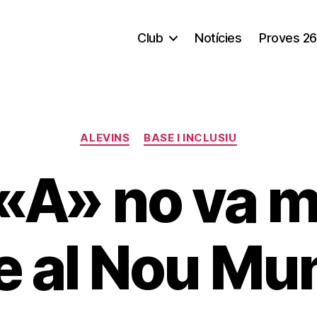
Club
Notícies
Proves 26
Categorías
ALEVINS
BASE I INCLUSIU
 «A» no va 
e al Nou Mun