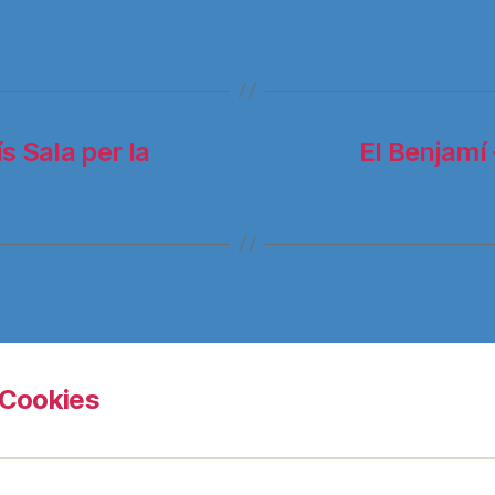
s Sala per la
El Benjamí 
Cookies