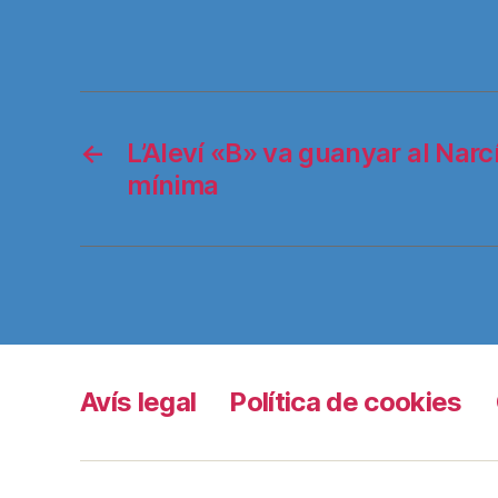
←
L’Aleví «B» va guanyar al Narcí
mínima
Avís legal
Política de cookies