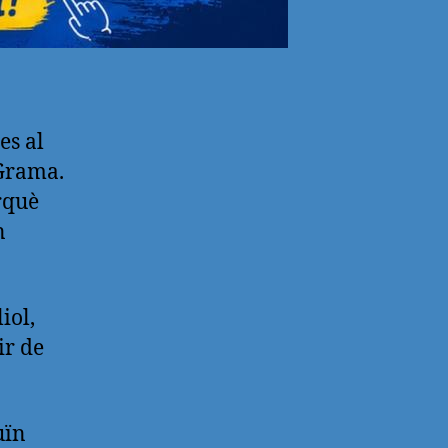
es al
 Grama.
rquè
n
iol,
ir de
uïn