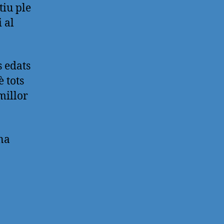
tiu ple
i al
s edats
 tots
millor
una