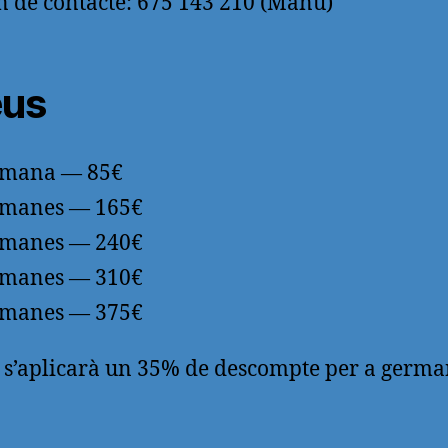
n de contacte: 675 143 210 (Manu)
eus
tmana — 85€
tmanes — 165€
tmanes — 240€
tmanes — 310€
tmanes — 375€
 s’aplicarà un 35% de descompte per a germa