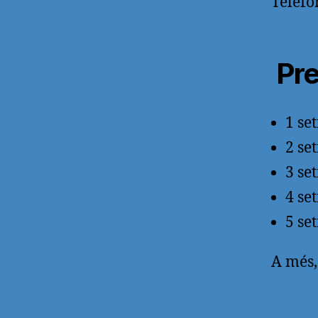
Telèfo
Pr
1 se
2 se
3 se
4 se
5 se
A més,