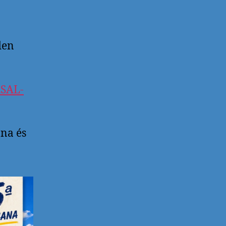
den
ASAL-
ana és