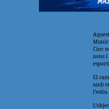
Aquest
Munici
Cinc s
nens i
esport
El cam
amb en
l’estiu.
L’obje