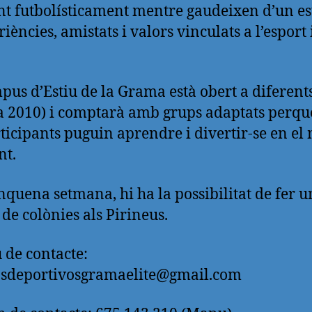
nt futbolísticament mentre gaudeixen d’un es
iències, amistats i valors vinculats a l’esport 
pus d’Estiu de la Grama està obert a diferent
a 2010) i comptarà amb grups adaptats perquè
rticipants puguin aprendre i divertir-se en el 
nt.
inquena setmana, hi ha la possibilitat de fer 
 de colònies als Pirineus.
 de contacte:
osdeportivosgramaelite@gmail.com