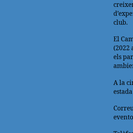
creixe
d’exper
club.
El Cam
(2022 
els pa
ambie
A la c
estada
Correu
event