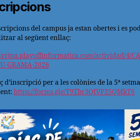
cripcions
scripcions del campus ja estan obertes i es po
itzar al següent enllaç:
//avipa.playoffinformatica.com/actividad/4/C
IU-GRAMA-2026
aç d’inscripció per a les colònies de la 5ª setm
üent:
https://forms.gle/T9Tbr3QfVP25QMkT6