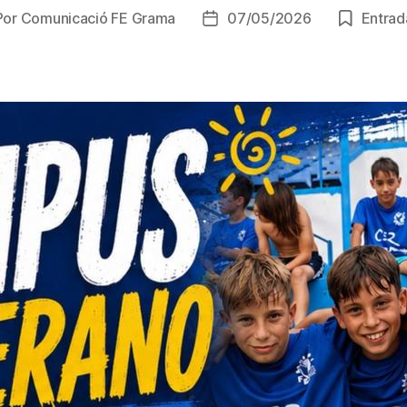
Por
Comunicació FE Grama
07/05/2026
Entrada
or
Fecha
de
la
rada
entrada