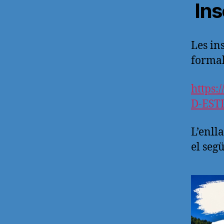
Ins
Les in
formal
https:
D-EST
L’enll
el seg