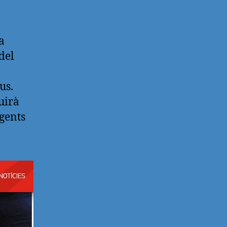
a
del
us.
uirà
igents