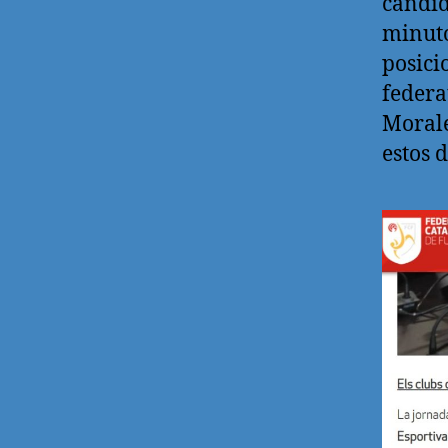
candid
minuto
posici
federa
Morale
estos d