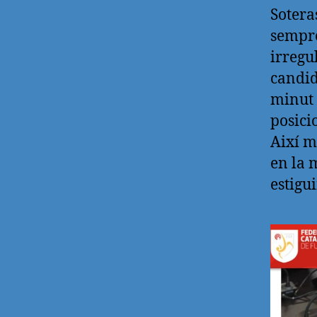
Sotera
sempre
irregu
candid
minut 
posici
Així m
en la 
estigui