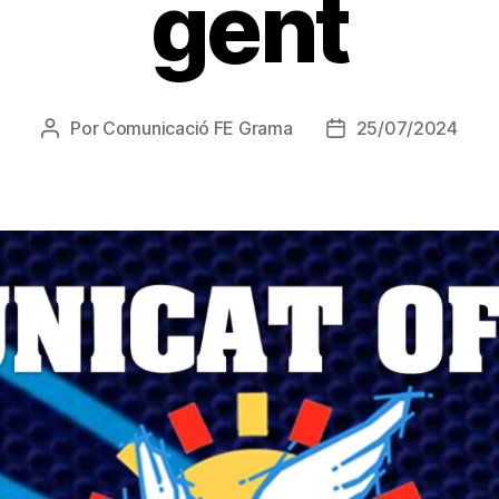
gent
Por
Comunicació FE Grama
25/07/2024
Autor
Fecha
de
de
la
la
entrada
entrada