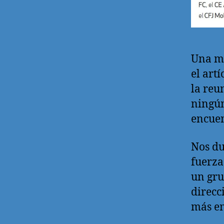
Una me
el art
la reu
ningún
encuen
Nos du
fuerza
un gru
direcc
más em