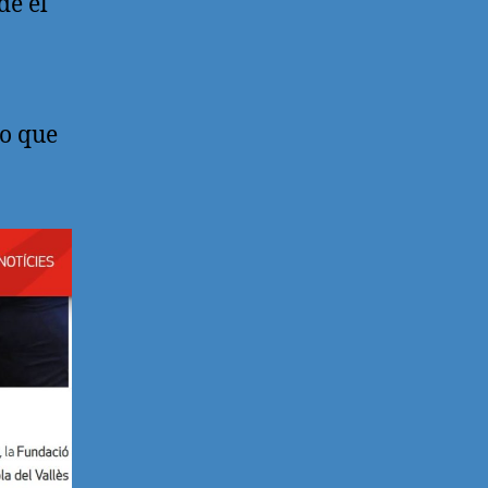
de el
po que