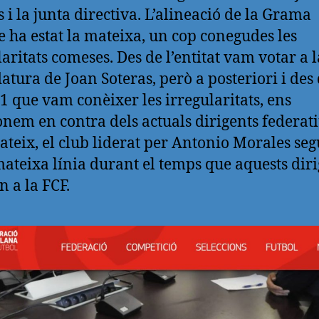
s i la junta directiva. L’alineació de la Grama
 ha estat la mateixa, un cop conegudes les
laritats comeses. Des de l’entitat vam votar a l
atura de Joan Soteras, però a posteriori i des 
1 que vam conèixer les irregularitats, ens
onem en contra dels actuals dirigents federati
ateix, el club liderat per Antonio Morales seg
mateixa línia durant el temps que aquests dir
n a la FCF.