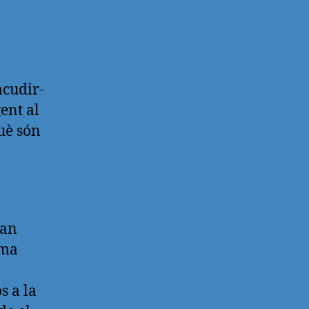
acudir-
ent al
uè són
oan
ama
s a la