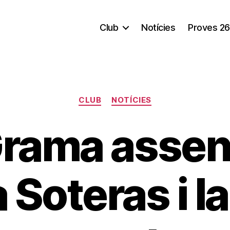
Club
Notícies
Proves 26
Categorías
CLUB
NOTÍCIES
Grama assen
 Soteras i l