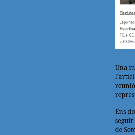
Una me
l’arti
reunió
repres
Ens do
seguir
de Sot