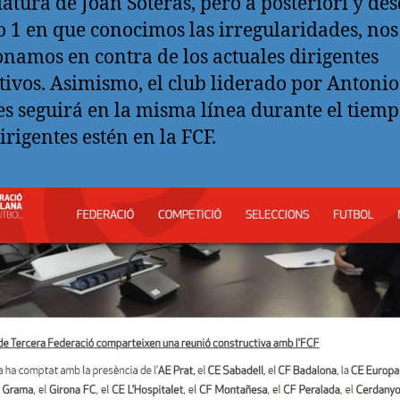
atura de Joan Soteras, pero a posteriori y des
 1 en que conocimos las irregularidades, nos
onamos en contra de los actuales dirigentes
tivos. Asimismo, el club liderado por Antonio
s seguirá en la misma línea durante el tiem
irigentes estén en la FCF.