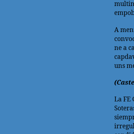
multin
empobr
A meny
convoc
ne a c
capdav
uns me
(Caste
La FE 
Sotera
siempr
irregu