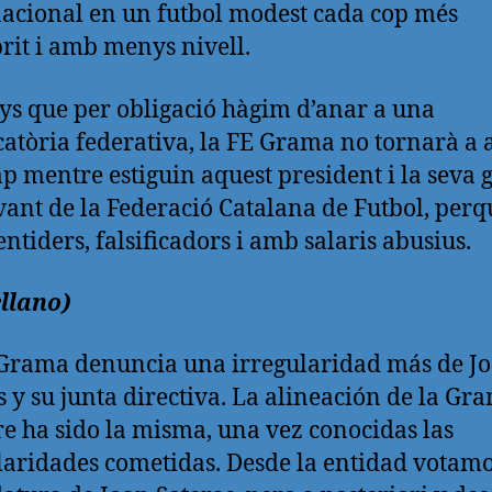
acional en un futbol modest cada cop més
it i amb menys nivell.
s que per obligació hàgim d’anar a una
atòria federativa, la FE Grama no tornarà a 
ap mentre estiguin aquest president i la seva g
ant de la Federació Catalana de Futbol, perq
ntiders, falsificadors i amb salaris abusius.
llano)
Grama denuncia una irregularidad más de J
s y su junta directiva. La alineación de la Gr
e ha sido la misma, una vez conocidas las
laridades cometidas. Desde la entidad votamo