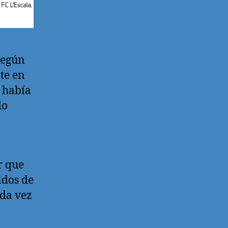
Según
te en
o había
do
r que
ldos de
ada vez