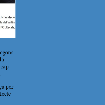
Segons
la
 cap
.
ça per
lecte
e